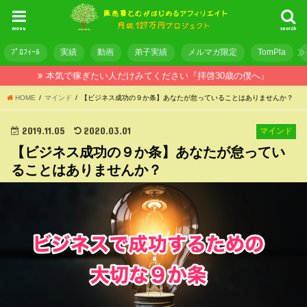
menu
search
ﾌﾟﾛﾌｨｰﾙ
実績
動画
弟子実績
メルマガ限定
TomPla
本気で稼ぎたい人だけみてください『拝啓30歳の僕へ』
HOME
マインド
【ビジネス成功の９か条】あなたが怠っていることはありませんか？
2019.11.05
2020.03.01
マインド
【ビジネス成功の９か条】あなたが怠ってい
ることはありませんか？