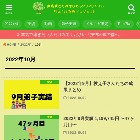
menu
search
ﾌﾟﾛﾌｨｰﾙ
実績
動画
弟子実績
メルマガ限定
TomPla
本気で稼ぎたい人だけみてください『拝啓30歳の僕へ』
HOME
2022年
10月
2022年10月
実績
【2022年9月】教え子さんたちの成
果まとめ
2022.10.09
実績
2022年9月実績 1,199,745円 〜47ヶ
月目〜
2022.10.09