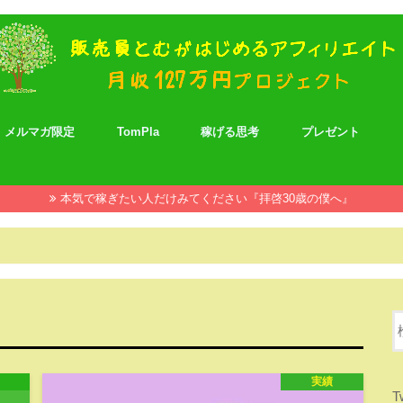
メルマガ限定
TomPla
稼げる思考
プレゼント
本気で稼ぎたい人だけみてください『拝啓30歳の僕へ』
実績
T