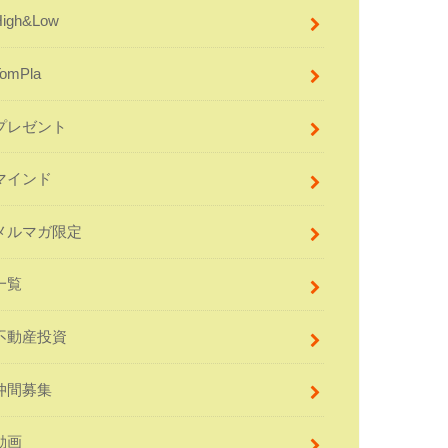
High&Low
TomPla
プレゼント
マインド
メルマガ限定
一覧
不動産投資
仲間募集
動画