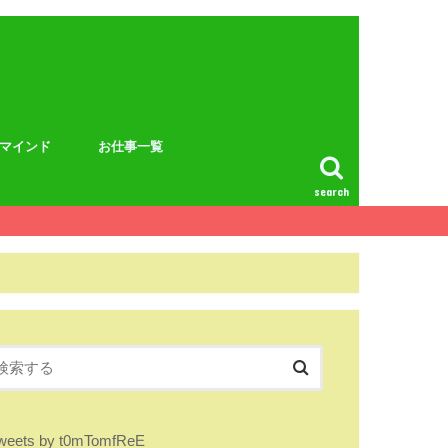
マインド
お仕事一覧
search
weets by t0mTomfReE