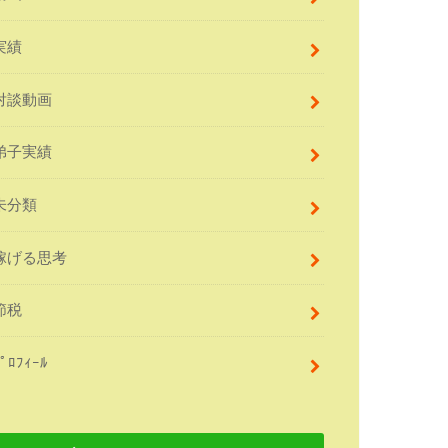
実績
対談動画
弟子実績
未分類
稼げる思考
節税
ﾌﾟﾛﾌｨｰﾙ