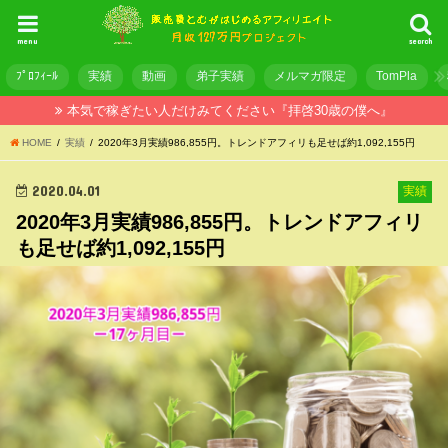
menu
search
ﾌﾟﾛﾌｨｰﾙ
実績
動画
弟子実績
メルマガ限定
TomPla
本気で稼ぎたい人だけみてください『拝啓30歳の僕へ』
HOME
実績
2020年3月実績986,855円。トレンドアフィリも足せば約1,092,155円
2020.04.01
実績
2020年3月実績986,855円。トレンドアフィリ
も足せば約1,092,155円