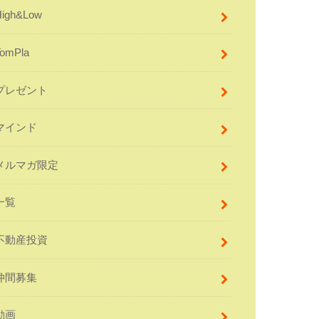
High&Low
TomPla
プレゼント
マインド
メルマガ限定
一覧
不動産投資
仲間募集
動画