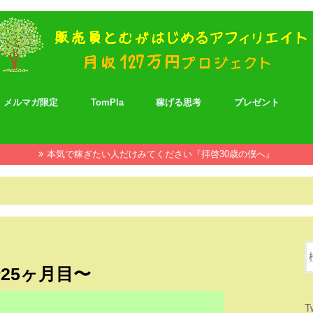
メルマガ限定
TomPla
稼げる思考
プレゼント
本気で稼ぎたい人だけみてください『拝啓30歳の僕へ』
円〜25ヶ月目〜
T