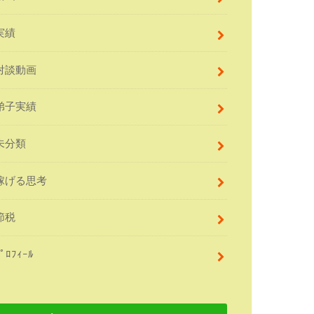
実績
対談動画
弟子実績
未分類
稼げる思考
節税
ﾌﾟﾛﾌｨｰﾙ