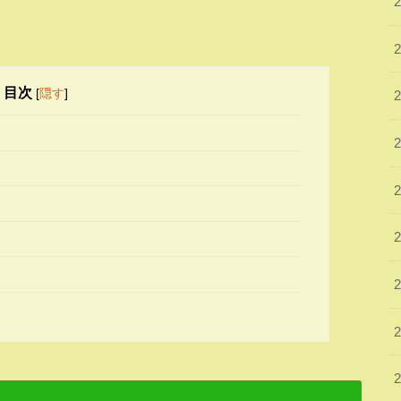
目次
[
隠す
]