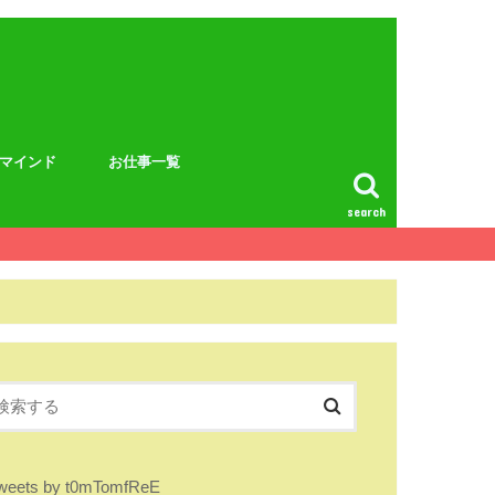
マインド
お仕事一覧
search
weets by t0mTomfReE